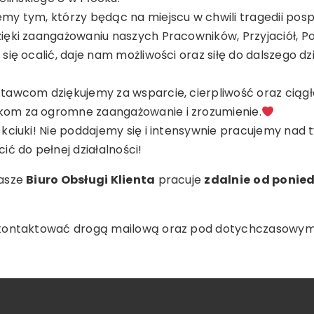
my tym, którzy będąc na miejscu w chwili tragedii posp
ięki zaangażowaniu naszych Pracowników, Przyjaciół, Po
Ś
się ocalić, daje nam możliwości oraz siłę do dalszego dzi
?
tawcom dziękujemy za wsparcie, cierpliwość oraz ciągł
om za ogromne zaangażowanie i zrozumienie.
 kciuki! Nie poddajemy się i intensywnie pracujemy nad 
ić do pełnej działalności!
nasze
Biuro Obsługi Klienta
pracuje
zdalnie
od ponied
Y!
 kontaktować drogą mailową oraz pod dotychczasowy