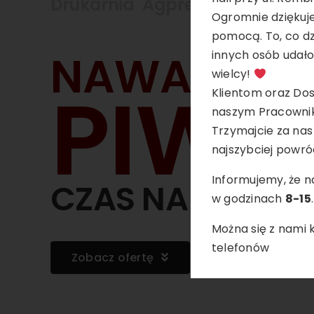
Drukarnia Agpress
Ogromnie dziękuje
pomocą. To, co dz
NAWARZYŁE
innych osób udało 
wielcy!
PIWA
Klientom oraz Dos
naszym Pracownik
Trzymajcie za nas
najszybciej powróc
Informujemy, że 
CZAS NA ETYKIET
w godzinach
8-15
.
Można się z nami
telefonów
Zobacz ofertę