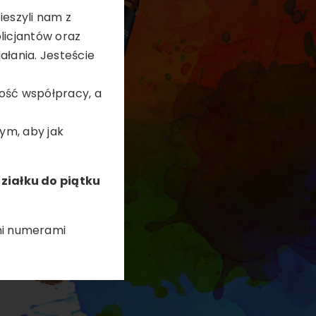
ieszyli nam z
licjantów oraz
ałania. Jesteście
ość współpracy, a
tym, aby jak
ziałku do piątku
mi numerami