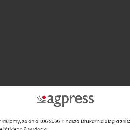
rmujemy, że dnia 1.06.2026 r. nasza Drukarnia uległa zni
ielińskiego 8 w Płocku.