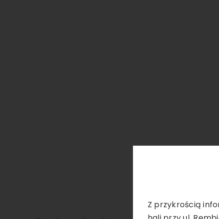
Z przykrością info
hali przy ul. Remb