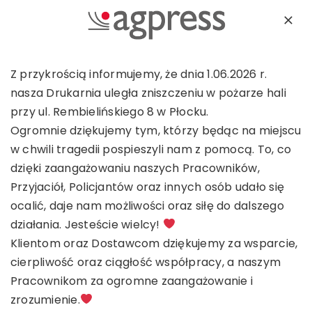
Skip
to
Toggl
content
Navig
Strona główna
Z przykrością informujemy, że dnia 1.06.2026 r.
nasza Drukarnia uległa zniszczeniu w pożarze hali
przy ul. Rembielińskiego 8 w Płocku.
Certyfikaty
Ogromnie dziękujemy tym, którzy będąc na miejscu
w chwili tragedii pospieszyli nam z pomocą. To, co
O nas
dzięki zaangażowaniu naszych Pracowników,
Przyjaciół, Policjantów oraz innych osób udało się
ocalić, daje nam możliwości oraz siłę do dalszego
Know-how
działania. Jesteście wielcy!
Klientom oraz Dostawcom dziękujemy za wsparcie,
Kontakt
cierpliwość oraz ciągłość współpracy, a naszym
Pracownikom za ogromne zaangażowanie i
zrozumienie.