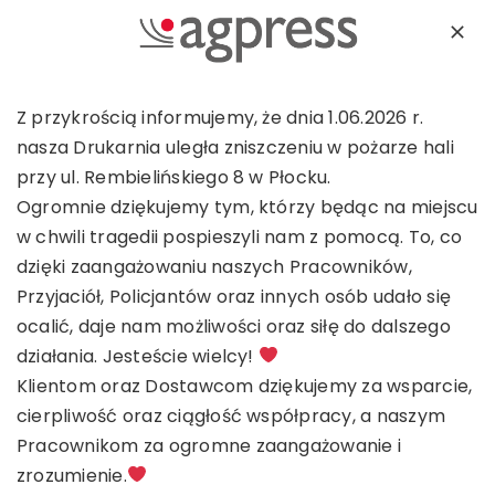
Skip
to
Toggl
content
Navig
Strona główna
Z przykrością informujemy, że dnia 1.06.2026 r.
nasza Drukarnia uległa zniszczeniu w pożarze hali
przy ul. Rembielińskiego 8 w Płocku.
Certyfikaty
Ogromnie dziękujemy tym, którzy będąc na miejscu
w chwili tragedii pospieszyli nam z pomocą. To, co
O nas
dzięki zaangażowaniu naszych Pracowników,
Przyjaciół, Policjantów oraz innych osób udało się
ocalić, daje nam możliwości oraz siłę do dalszego
Know-how
działania. Jesteście wielcy!
Klientom oraz Dostawcom dziękujemy za wsparcie,
Kontakt
cierpliwość oraz ciągłość współpracy, a naszym
Pracownikom za ogromne zaangażowanie i
zrozumienie.