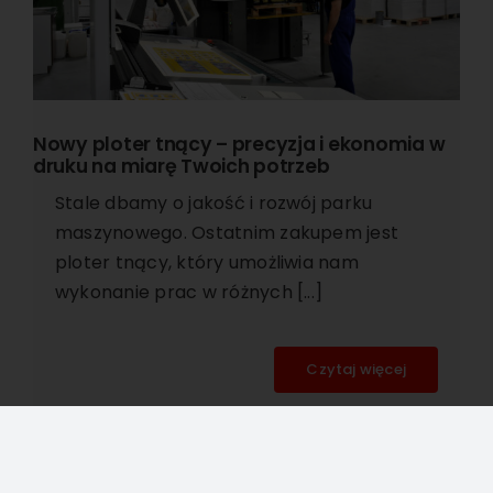
Nowy ploter tnący – precyzja i ekonomia w
druku na miarę Twoich potrzeb
Stale dbamy o jakość i rozwój parku
maszynowego. Ostatnim zakupem jest
ploter tnący, który umożliwia nam
wykonanie prac w różnych [...]
Czytaj więcej